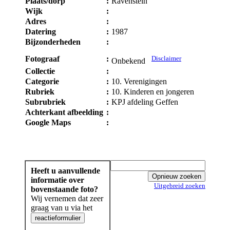
Plaats/dorp
:
Ravenstein
Wijk
:
Adres
:
Datering
:
1987
Bijzonderheden
:
Fotograaf
:
Disclaimer
Onbekend
Collectie
:
Categorie
:
10. Verenigingen
Rubriek
:
10. Kinderen en jongeren
Subrubriek
:
KPJ afdeling Geffen
Achterkant afbeelding
:
Google Maps
:
Heeft u aanvullende
informatie over
Uitgebreid zoeken
bovenstaande foto?
Wij vernemen dat zeer
graag van u via het