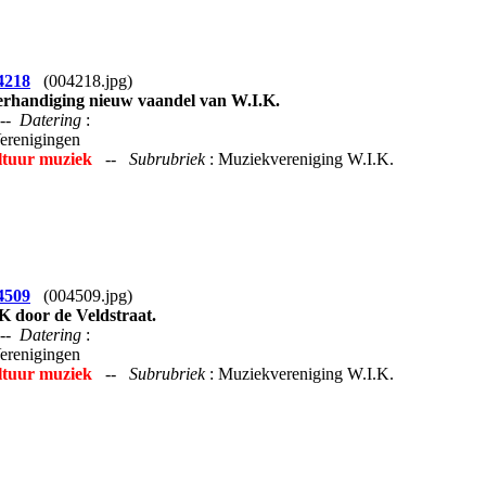
4218
(004218.jpg)
rhandiging nieuw vaandel van W.I.K.
--
Datering
:
Verenigingen
ltuur muziek
--
Subrubriek
: Muziekvereniging W.I.K.
4509
(004509.jpg)
 door de Veldstraat.
--
Datering
:
Verenigingen
ltuur muziek
--
Subrubriek
: Muziekvereniging W.I.K.