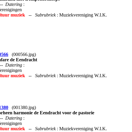
--
Datering
:
Verenigingen
ltuur muziek
--
Subrubriek
: Muziekvereniging W.I.K.
0566
(000566.jpg)
fare de Eendracht
--
Datering
:
Verenigingen
ltuur muziek
--
Subrubriek
: Muziekvereniging W.I.K.
1380
(001380.jpg)
rheen harmonie de Eendracht voor de pastorie
--
Datering
:
Verenigingen
ltuur muziek
--
Subrubriek
: Muziekvereniging W.I.K.