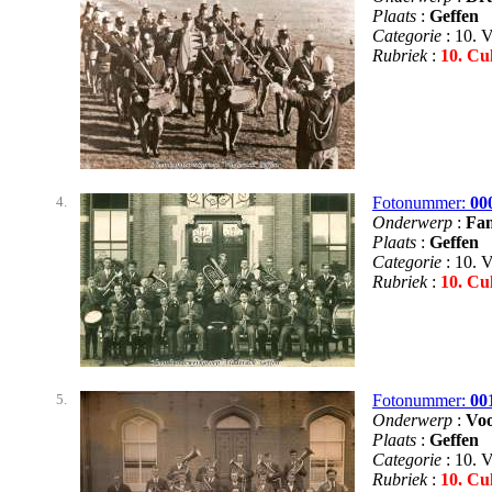
Plaats
:
Geffen
Categorie
: 10. 
Rubriek
:
10. Cu
4.
Fotonummer:
00
Onderwerp
:
Fan
Plaats
:
Geffen
Categorie
: 10. 
Rubriek
:
10. Cu
5.
Fotonummer:
00
Onderwerp
:
Voo
Plaats
:
Geffen
Categorie
: 10. 
Rubriek
:
10. Cu