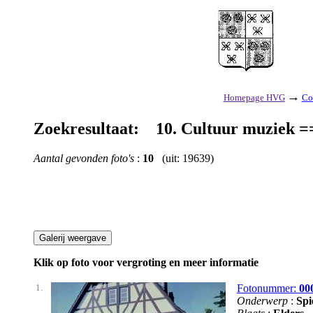
→
Homepage HVG
Co
Zoekresultaat: 10. Cultuur muziek
Aantal gevonden foto's
:
10
(uit: 19639)
Klik op foto voor vergroting en meer informatie
1.
Fotonummer:
00
Onderwerp
:
Spi