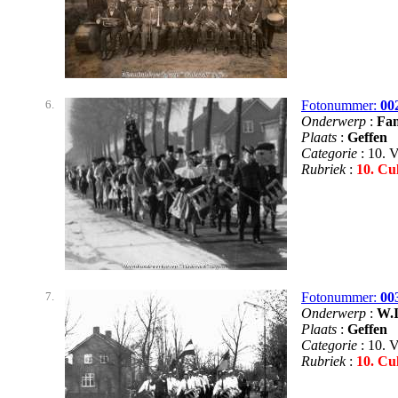
6.
Fotonummer:
00
Onderwerp
:
Fan
Plaats
:
Geffen
Categorie
: 10. 
Rubriek
:
10. Cu
7.
Fotonummer:
00
Onderwerp
:
W.I
Plaats
:
Geffen
Categorie
: 10. 
Rubriek
:
10. Cu