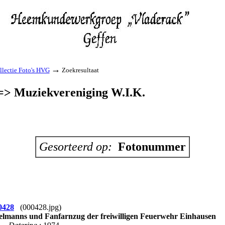
→
llectie Foto's HVG
Zoekresultaat
 ==> Muziekvereniging W.I.K.
Gesorteerd op:
Fotonummer
0428
(000428.jpg)
elmanns und Fanfarnzug der freiwilligen Feuerwehr Einhausen