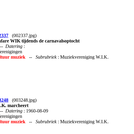
2337
(002337.jpg)
fare WIK tijdends de carnavalsoptocht
--
Datering
:
Verenigingen
ltuur muziek
--
Subrubriek
: Muziekvereniging W.I.K.
3248
(003248.jpg)
.K. marcheert
--
Datering
: 1960-08-09
Verenigingen
ltuur muziek
--
Subrubriek
: Muziekvereniging W.I.K.