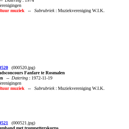
--
Datering
: 1974
Verenigingen
ltuur muziek
--
Subrubriek
: Muziekvereniging W.I.K.
0520
(000520.jpg)
dsconcours Fanfare te Rosmalen
en
--
Datering
: 1972-11-19
Verenigingen
ltuur muziek
--
Subrubriek
: Muziekvereniging W.I.K.
0521
(000521.jpg)
mband met trompetterskorps