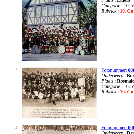
Plaats
:
Elders
Categorie
: 10. 
Rubriek
:
10. Cu
2.
Fotonummer:
00
Onderwerp
:
Bon
Plaats
:
Rosmal
Categorie
: 10. 
Rubriek
:
10. Cu
3.
Fotonummer:
00
Onderwerp
:
Dru