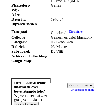
nieuwe standplaats
Plaats/dorp
:
Geffen
Wijk
:
Adres
:
Datering
:
1976-04
Bijzonderheden
:
Fotograaf
:
Disclaimer
Onbekend
Collectie
:
Gemeentearchief Maasdonk
Categorie
:
03. Gebouwen
Rubriek
:
03. Molens
Subrubriek
:
De Vlijt
Achterkant afbeelding
:
Google Maps
:
Heeft u aanvullende
informatie over
Uitgebreid zoeken
bovenstaande foto?
Wij vernemen dat zeer
graag van u via het