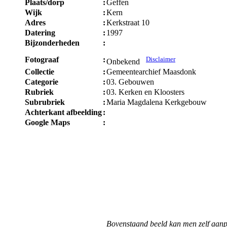
Plaats/dorp
:
Geffen
Wijk
:
Kern
Adres
:
Kerkstraat 10
Datering
:
1997
Bijzonderheden
:
Fotograaf
:
Disclaimer
Onbekend
Collectie
:
Gemeentearchief Maasdonk
Categorie
:
03. Gebouwen
Rubriek
:
03. Kerken en Kloosters
Subrubriek
:
Maria Magdalena Kerkgebouw
Achterkant afbeelding
:
Google Maps
:
Bovenstaand beeld kan men zelf aanp