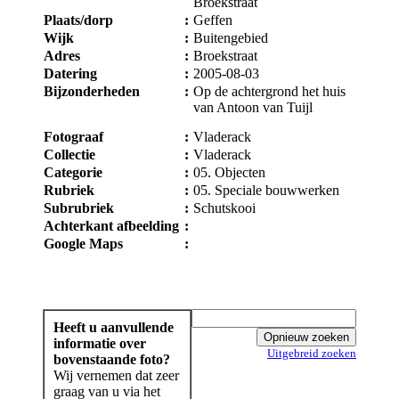
Broekstraat
Plaats/dorp
:
Geffen
Wijk
:
Buitengebied
Adres
:
Broekstraat
Datering
:
2005-08-03
Bijzonderheden
:
Op de achtergrond het huis
van Antoon van Tuijl
Fotograaf
:
Vladerack
Collectie
:
Vladerack
Categorie
:
05. Objecten
Rubriek
:
05. Speciale bouwwerken
Subrubriek
:
Schutskooi
Achterkant afbeelding
:
Google Maps
:
Heeft u aanvullende
informatie over
Uitgebreid zoeken
bovenstaande foto?
Wij vernemen dat zeer
graag van u via het