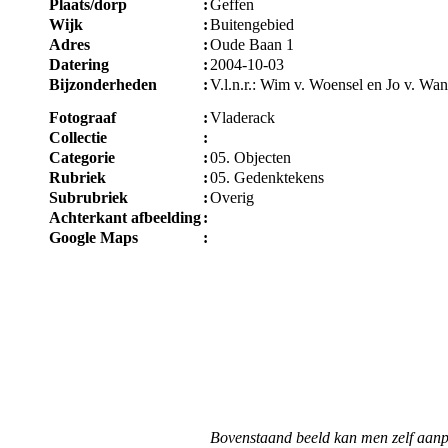
Plaats/dorp
:
Geffen
Wijk
:
Buitengebied
Adres
:
Oude Baan 1
Datering
:
2004-10-03
Bijzonderheden
:
V.l.n.r.: Wim v. Woensel en Jo v. Wan
Fotograaf
:
Vladerack
Collectie
:
Categorie
:
05. Objecten
Rubriek
:
05. Gedenktekens
Subrubriek
:
Overig
Achterkant afbeelding
:
Google Maps
:
Bovenstaand beeld kan men zelf aanp