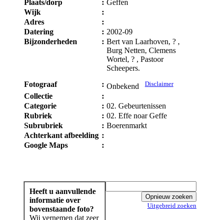
Plaats/dorp
:
Geffen
Wijk
:
Adres
:
Datering
:
2002-09
Bijzonderheden
:
Bert van Laarhoven, ? ,
Burg Netten, Clemens
Wortel, ? , Pastoor
Scheepers.
Fotograaf
:
Disclaimer
Onbekend
Collectie
:
Categorie
:
02. Gebeurtenissen
Rubriek
:
02. Effe noar Geffe
Subrubriek
:
Boerenmarkt
Achterkant afbeelding
:
Google Maps
:
Heeft u aanvullende
informatie over
Uitgebreid zoeken
bovenstaande foto?
Wij vernemen dat zeer