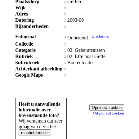
Plaats/dorp
:
Geffen
Wijk
:
Adres
:
Datering
:
2003-09
Bijzonderheden
:
Fotograaf
:
Disclaimer
Onbekend
Collectie
:
Categorie
:
02. Gebeurtenissen
Rubriek
:
02. Effe noar Geffe
Subrubriek
:
Boerenmarkt
Achterkant afbeelding
:
Google Maps
:
Heeft u aanvullende
informatie over
Uitgebreid zoeken
bovenstaande foto?
Wij vernemen dat zeer
graag van u via het