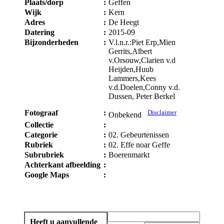
Plaats/dorp
:
Geffen
Wijk
:
Kern
Adres
:
De Heegt
Datering
:
2015-09
Bijzonderheden
:
V.l.n.r.:Piet Erp,Mien
Gerrits,Albert
v.Orsouw,Clarien v.d
Heijden,Huub
Lammers,Kees
v.d.Doelen,Conny v.d.
Dussen, Peter Berkel
Fotograaf
:
Disclaimer
Onbekend
Collectie
:
Categorie
:
02. Gebeurtenissen
Rubriek
:
02. Effe noar Geffe
Subrubriek
:
Boerenmarkt
Achterkant afbeelding
:
Google Maps
:
Heeft u aanvullende