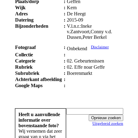
Plaats/dorp
:
Geffen
Wijk
:
Kern
Adres
:
De Heegt
Datering
:
2015-09
Bijzonderheden
:
V.l.n.r.:Ineke
v.Zantvoort,Conny v.d.
Dussen,Peter Berkel
Fotograaf
:
Disclaimer
Onbekend
Collectie
:
Categorie
:
02. Gebeurtenissen
Rubriek
:
02. Effe noar Geffe
Subrubriek
:
Boerenmarkt
Achterkant afbeelding
:
Google Maps
:
Heeft u aanvullende
informatie over
Uitgebreid zoeken
bovenstaande foto?
Wij vernemen dat zeer
graag van u via het