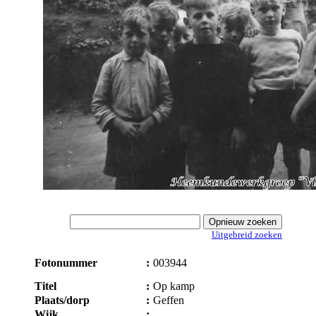
Uitgebreid zoeken
Fotonummer
:
003944
Titel
:
Op kamp
Plaats/dorp
:
Geffen
Wijk
: