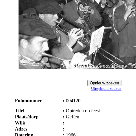
Uitgebreid zoeken
Fotonummer
:
004120
Titel
:
Optreden op feest
Plaats/dorp
:
Geffen
Wijk
:
Adres
:
Datering
:
1966