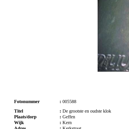
Fotonummer
:
005588
Titel
:
De grootste en oudste klok
Plaats/dorp
:
Geffen
Wijk
:
Kern
Adres
:
Kerkstraat