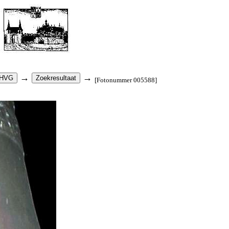
→
→
[Fotonummer 005588]