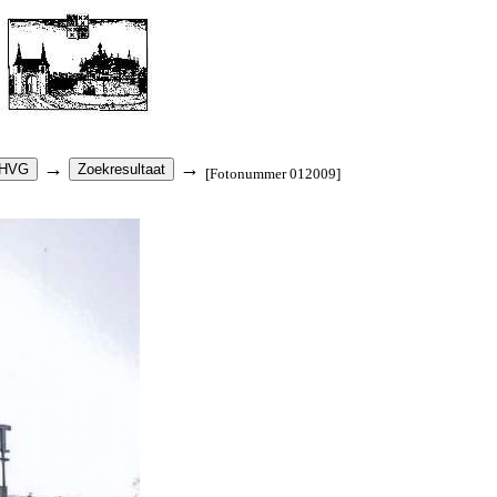
→
→
[Fotonummer 012009]