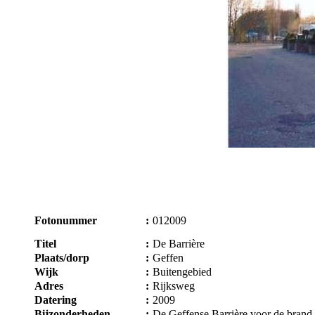
Fotonummer
:
012009
Titel
:
De Barrière
Plaats/dorp
:
Geffen
Wijk
:
Buitengebied
Adres
:
Rijksweg
Datering
:
2009
Bijzonderheden
:
De Geffense Barrière voor de brand.