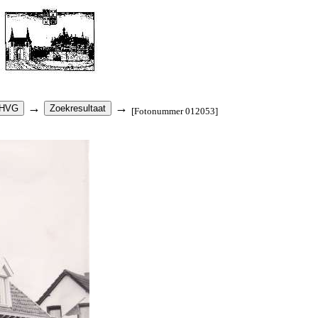
→
→
[Fotonummer 012053]