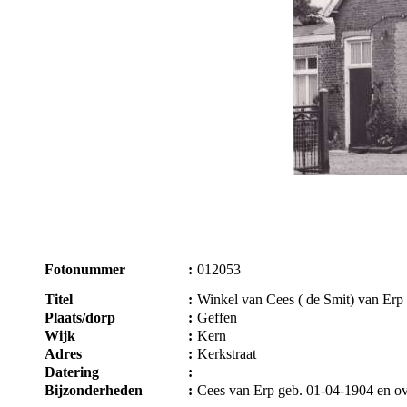
Fotonummer
:
012053
Titel
:
Winkel van Cees ( de Smit) van Erp 
Plaats/dorp
:
Geffen
Wijk
:
Kern
Adres
:
Kerkstraat
Datering
:
Bijzonderheden
:
Cees van Erp geb. 01-04-1904 en ov