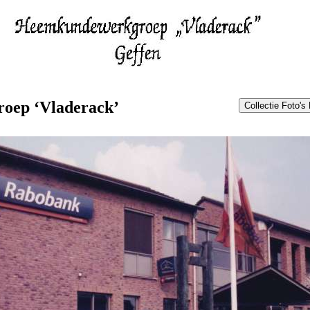
oep ‘Vladerack’