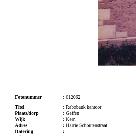
Fotonummer
:
012062
Titel
:
Rabobank kantoor
Plaats/dorp
:
Geffen
Wijk
:
Kern
Adres
:
Harrie Schoutenstraat
Datering
: