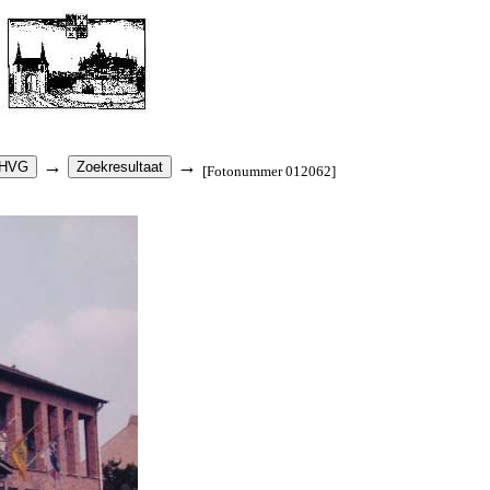
→
→
[Fotonummer 012062]