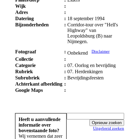
Wijk
:
Adres
:
Datering
:
18 september 1994
Bijzonderheden
:
Corridor-tour over "Hell's
Highway" van
Leopoldsburg (B) naar
Nijmegen.
Fotograaf
:
Disclaimer
Onbekend
Collectie
:
Categorie
:
07. Oorlog en bevrijding
Rubriek
:
07. Herdenkingen
Subrubriek
:
Bevrijdingsfeesten
Achterkant afbeelding
:
Google Maps
:
Heeft u aanvullende
informatie over
Uitgebreid zoeken
bovenstaande foto?
Wij vernemen dat zeer