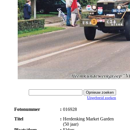
Uitgebreid zoeken
Fotonummer
:
016928
Titel
:
Herdenking Market Garden
(50 jaar)
Plaats/dorp
:
Elders