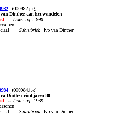
0982
(000982.jpg)
 van Dinther aan het wandelen
nd
--
Datering
: 1999
Personen
peciaal --
Subrubriek
: Ivo van Dinther
0984
(000984.jpg)
 va Dinther eind jaren 80
nd
--
Datering
: 1989
Personen
peciaal --
Subrubriek
: Ivo van Dinther