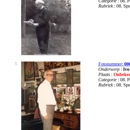
Categorie
: 08. 
Rubriek
: 08. S
5.
Fotonummer:
00
Onderwerp
:
Ivo
Plaats
:
Onbeke
Categorie
: 08. 
Rubriek
: 08. S