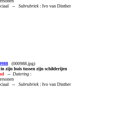
Personen
peciaal --
Subrubriek
: Ivo van Dinther
0988
(000988.jpg)
 in zijn huis tussen zijn schilderijen
nd
--
Datering
:
Personen
peciaal --
Subrubriek
: Ivo van Dinther