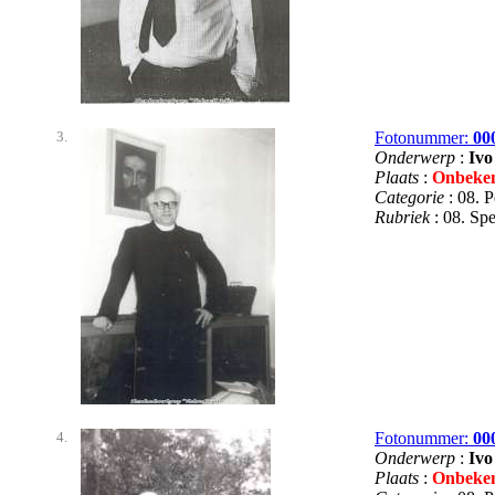
3.
Fotonummer:
00
Onderwerp
:
Ivo
Plaats
:
Onbeke
Categorie
: 08. 
Rubriek
: 08. S
4.
Fotonummer:
00
Onderwerp
:
Ivo
Plaats
:
Onbeke