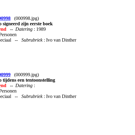
00998
(000998.jpg)
o signeerd zijn eerste boek
end
--
Datering
: 1989
 Personen
Speciaal --
Subrubriek
: Ivo van Dinther
00999
(000999.jpg)
o tijdens een tentoonstelling
end
--
Datering
:
 Personen
Speciaal --
Subrubriek
: Ivo van Dinther