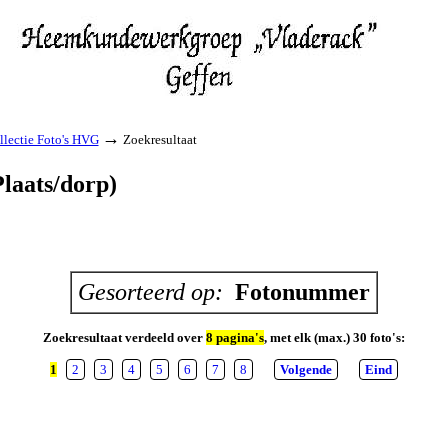
→
llectie Foto's HVG
Zoekresultaat
 Plaats/dorp)
Gesorteerd op:
Fotonummer
Zoekresultaat verdeeld over
8 pagina's
, met elk (max.) 30 foto's:
1
2
3
4
5
6
7
8
Volgende
Eind