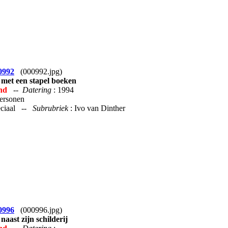
0992
(000992.jpg)
 met een stapel boeken
nd
--
Datering
: 1994
Personen
peciaal --
Subrubriek
: Ivo van Dinther
0996
(000996.jpg)
 naast zijn schilderij