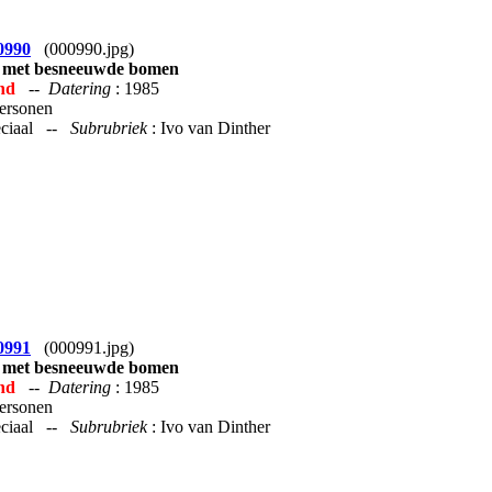
0990
(000990.jpg)
 met besneeuwde bomen
nd
--
Datering
: 1985
Personen
peciaal --
Subrubriek
: Ivo van Dinther
0991
(000991.jpg)
 met besneeuwde bomen
nd
--
Datering
: 1985
Personen
peciaal --
Subrubriek
: Ivo van Dinther