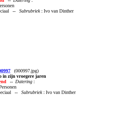
nd
--
Datering
:
Personen
peciaal --
Subrubriek
: Ivo van Dinther
00997
(000997.jpg)
o in zijn vroegere jaren
end
--
Datering
:
 Personen
Speciaal --
Subrubriek
: Ivo van Dinther