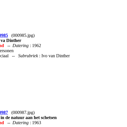
0985
(000985.jpg)
 va Dinther
nd
--
Datering
: 1962
Personen
peciaal --
Subrubriek
: Ivo van Dinther
0987
(000987.jpg)
 in de natuur aan het schetsen
nd
--
Datering
: 1963