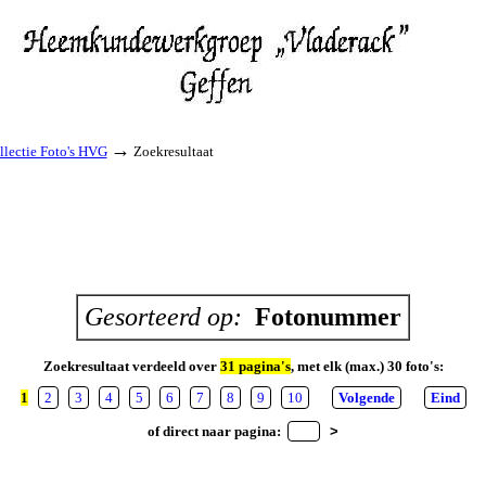
→
llectie Foto's HVG
Zoekresultaat
Gesorteerd op:
Fotonummer
Zoekresultaat verdeeld over
31 pagina's
, met elk (max.) 30 foto's:
1
2
3
4
5
6
7
8
9
10
Volgende
Eind
of direct naar pagina: