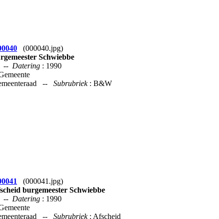
00040
(000040.jpg)
rgemeester Schwiebbe
--
Datering
: 1990
 Gemeente
Gemeenteraad --
Subrubriek
: B&W
00041
(000041.jpg)
scheid burgemeester Schwiebbe
--
Datering
: 1990
 Gemeente
Gemeenteraad --
Subrubriek
: Afscheid