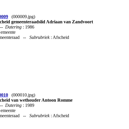
0009
(000009.jpg)
cheid gemeenteraadslid Adriaan van Zandvoort
--
Datering
: 1986
Gemeente
emeenteraad --
Subrubriek
: Afscheid
0010
(000010.jpg)
cheid van wethouder Antoon Romme
--
Datering
: 1989
Gemeente
emeenteraad --
Subrubriek
: Afscheid