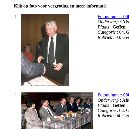
Klik op foto voor vergroting en meer informatie
1.
Fotonummer:
00
Onderwerp
:
Afs
Plaats
:
Geffen
Categorie
: 04. 
Rubriek
: 04. G
2.
Fotonummer:
00
Onderwerp
:
Afs
Plaats
:
Geffen
Categorie
: 04. 
Rubriek
: 04. G