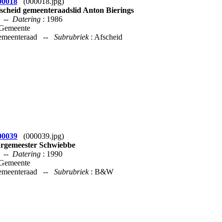
00018
(000018.jpg)
scheid gemeenteraadslid Anton Bierings
--
Datering
: 1986
 Gemeente
Gemeenteraad --
Subrubriek
: Afscheid
00039
(000039.jpg)
rgemeester Schwiebbe
--
Datering
: 1990
 Gemeente
Gemeenteraad --
Subrubriek
: B&W