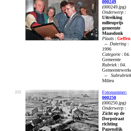
000249
(000249.jpg)
Onderwerp
:
Uitreiking
milieuprijs
gemeente
Maasdonk
Plaats
:
Geffen
--
Datering
:
1996
Categorie
: 04.
Gemeente
Rubriek
: 04.
Gemeentewerk
--
Subrubrie
Milieu
225.
Fotonummer:
000250
(000250.jpg)
Onderwerp
:
Zicht op de
Dorpstraat
richting
Papendijk