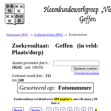
→
→
Homepage HVG
Collectie Foto's HVG
Zoekresultaat
Zoekresultaat: Geffen (in veld:
Plaats/dorp)
Aantal gevonden foto's
:
18242
(uit: 19639)
Uitgebreid zoeken
Getoond wordt foto
:
211
t/m
240
Gesorteerd op:
Fotonummer
Zoekresultaat verdeeld over
609 pagina's
, met elk (max.) 30
foto's:
Begin
Vorige
1
2
3
4
5
6
7
8