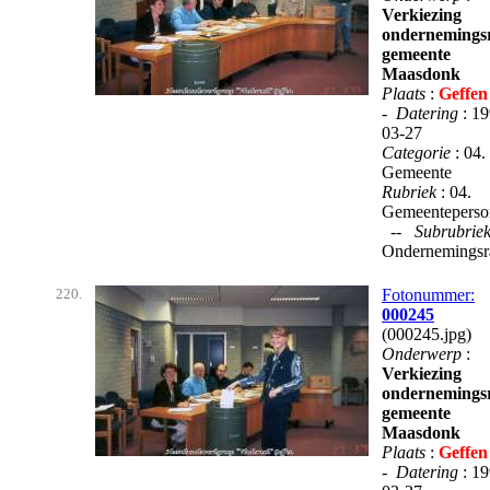
Verkiezing
ondernemings
gemeente
Maasdonk
Plaats
:
Geffen
-
Datering
: 1
03-27
Categorie
: 04.
Gemeente
Rubriek
: 04.
Gemeenteperso
--
Subrubrie
Ondernemingsr
220.
Fotonummer:
000245
(000245.jpg)
Onderwerp
:
Verkiezing
ondernemings
gemeente
Maasdonk
Plaats
:
Geffen
-
Datering
: 1