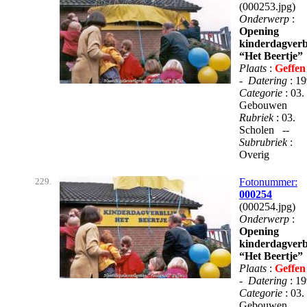
(000253.jpg)
Onderwerp
:
Opening
kinderdagverbl
“Het Beertje”
Plaats
:
Geffen
-
Datering
: 1
Categorie
: 03.
Gebouwen
Rubriek
: 03.
Scholen --
Subrubriek
:
Overig
229.
Fotonummer:
000254
(000254.jpg)
Onderwerp
:
Opening
kinderdagverbl
“Het Beertje”
Plaats
:
Geffen
-
Datering
: 1
Categorie
: 03.
Gebouwen