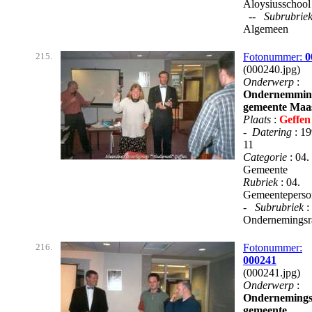
Aloysiusschool
--
Subrubrie
Algemeen
215.
Fotonummer:
0
(000240.jpg)
Onderwerp
:
Ondernemmin
gemeente Maa
Plaats
:
Geffen
-
Datering
: 1
11
Categorie
: 04.
Gemeente
Rubriek
: 04.
Gemeenteperso
-
Subrubriek
:
Ondernemingsr
216.
Fotonummer:
000241
(000241.jpg)
Onderwerp
:
Ondernemings
gemeente