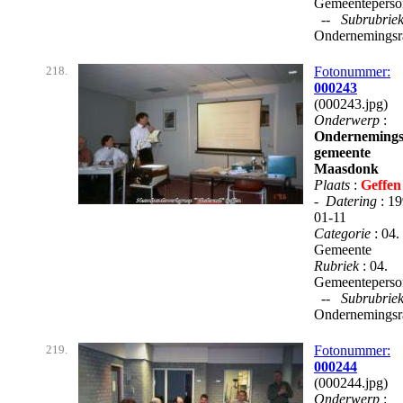
Gemeenteperso
--
Subrubrie
Ondernemingsr
218.
Fotonummer:
000243
(000243.jpg)
Onderwerp
:
Ondernemings
gemeente
Maasdonk
Plaats
:
Geffen
-
Datering
: 1
01-11
Categorie
: 04.
Gemeente
Rubriek
: 04.
Gemeenteperso
--
Subrubrie
Ondernemingsr
219.
Fotonummer:
000244
(000244.jpg)
Onderwerp
: