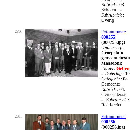
Rubriek
: 03.
Scholen --
Subrubriek
:
Overig
230.
Fotonummer:
000255
(000255.jpg)
Onderwerp
:
Groepsfoto
gemeentebest
Maasdonk
Plaats
:
Geffen
-
Datering
: 1
Categorie
: 04.
Gemeente
Rubriek
: 04.
Gemeenteraad
-
Subrubriek
:
Raadsleden
231.
Fotonummer:
000256
(000256.jpg)