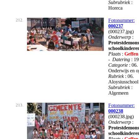
Subrubriek
:
Horeca
212.
Fotonummer:
000237
(000237.jpg)
Onderwerp
:
Protestdemons
schoolkindere
Plaats
:
Geffen
-
Datering
: 1
Categorie
: 06.
Onderwijs en 
Rubriek
: 06.
Aloysiusschoo
Subrubriek
:
Algemeen
213.
Fotonummer:
000238
(000238.jpg)
Onderwerp
:
Protestdemons
schoolkindere
Plaats
:
Geffen