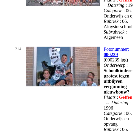
-
Datering
: 1
Categorie
: 06.
Onderwijs en 
Rubriek
: 06.
Aloysiusschoo
Subrubriek
:
Algemeen
214.
Fotonummer:
000239
(000239.jpg)
Onderwerp
:
Schoolkindere
protest tegen
uitblijven
vergunning
nieuwbouw?
Plaats
:
Geffen
--
Datering
:
1996
Categorie
: 06.
Onderwijs en
opvang
Rubriek
: 06.