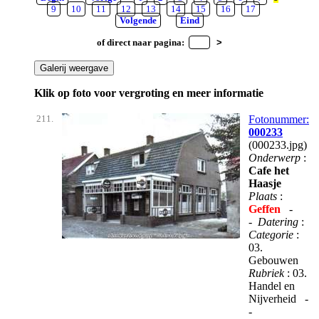
9
10
11
12
13
14
15
16
17
Volgende
Eind
of direct naar pagina:
Klik op foto voor vergroting en meer informatie
211.
Fotonummer:
000233
(000233.jpg)
Onderwerp
:
Cafe het
Haasje
Plaats
:
Geffen
-
-
Datering
:
Categorie
:
03.
Gebouwen
Rubriek
: 03.
Handel en
Nijverheid -
-