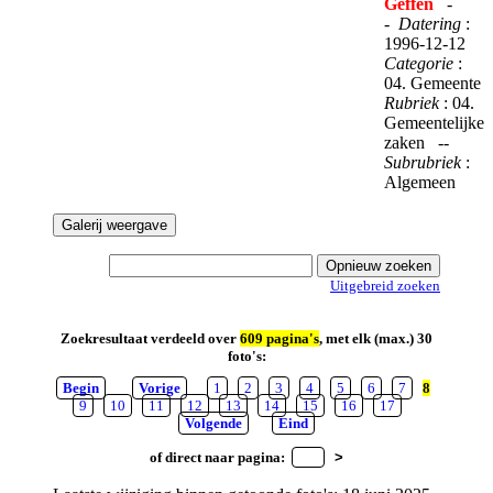
Geffen
-
-
Datering
:
1996-12-12
Categorie
:
04. Gemeente
Rubriek
: 04.
Gemeentelijke
zaken --
Subrubriek
:
Algemeen
Uitgebreid zoeken
Zoekresultaat verdeeld over
609 pagina's
, met elk (max.) 30
foto's:
Begin
Vorige
1
2
3
4
5
6
7
8
9
10
11
12
13
14
15
16
17
Volgende
Eind
of direct naar pagina: