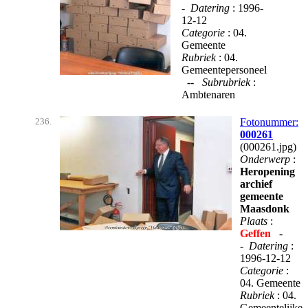
-
Datering
: 1996-
12-12
Categorie
: 04.
Gemeente
Rubriek
: 04.
Gemeentepersoneel
--
Subrubriek
:
Ambtenaren
236.
Fotonummer:
000261
(000261.jpg)
Onderwerp
:
Heropening
archief
gemeente
Maasdonk
Plaats
:
Geffen
-
-
Datering
:
1996-12-12
Categorie
:
04. Gemeente
Rubriek
: 04.
Gemeentelijke