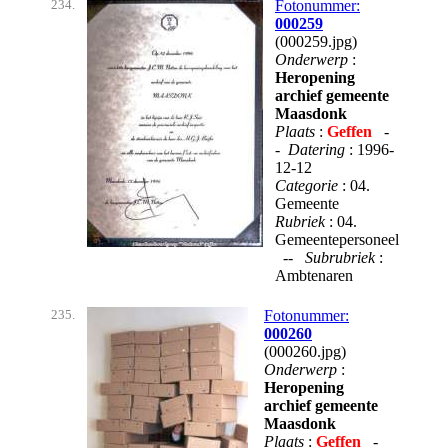
234.
Fotonummer:
000259
(000259.jpg)
Onderwerp
:
Heropening
archief gemeente
Maasdonk
Plaats
:
Geffen
-
-
Datering
: 1996-
12-12
Categorie
: 04.
Gemeente
Rubriek
: 04.
Gemeentepersoneel
--
Subrubriek
:
Ambtenaren
235.
Fotonummer:
000260
(000260.jpg)
Onderwerp
:
Heropening
archief gemeente
Maasdonk
Plaats
:
Geffen
-