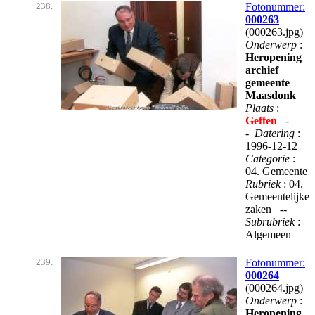
238.
Fotonummer:
000263
(000263.jpg)
Onderwerp
:
Heropening
archief
gemeente
Maasdonk
Plaats
:
Geffen
-
-
Datering
:
1996-12-12
Categorie
:
04. Gemeente
Rubriek
: 04.
Gemeentelijke
zaken --
Subrubriek
:
Algemeen
239.
Fotonummer:
000264
(000264.jpg)
Onderwerp
:
Heropening