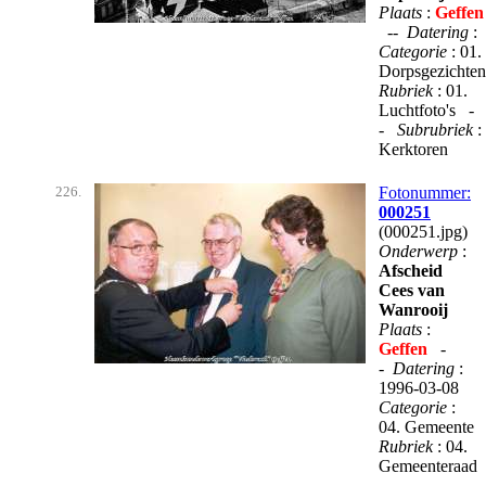
Plaats
:
Geffen
--
Datering
:
Categorie
: 01.
Dorpsgezichten
Rubriek
: 01.
Luchtfoto's -
-
Subrubriek
:
Kerktoren
226.
Fotonummer:
000251
(000251.jpg)
Onderwerp
:
Afscheid
Cees van
Wanrooij
Plaats
:
Geffen
-
-
Datering
:
1996-03-08
Categorie
:
04. Gemeente
Rubriek
: 04.
Gemeenteraad
--