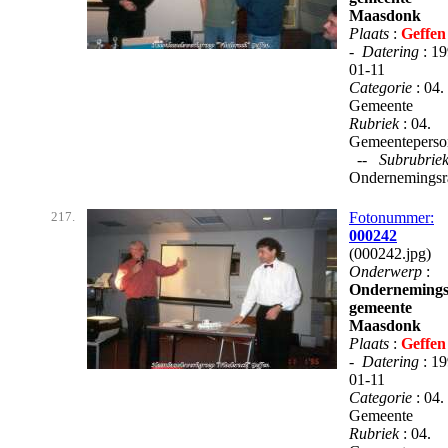
Maasdonk
Plaats
:
Geffen
-
Datering
: 1
01-11
Categorie
: 04.
Gemeente
Rubriek
: 04.
Gemeenteperso
--
Subrubrie
Ondernemingsr
217.
Fotonummer:
000242
(000242.jpg)
Onderwerp
:
Ondernemings
gemeente
Maasdonk
Plaats
:
Geffen
-
Datering
: 1
01-11
Categorie
: 04.
Gemeente
Rubriek
: 04.