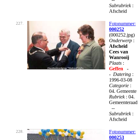
Subrubriek
:
Afscheid
227.
Fotonummer:
000252
(000252.jpg)
Onderwerp
:
Afscheid
Cees van
Wanrooij
Plaats
:
Geffen
-
-
Datering
:
1996-03-08
Categorie
:
04. Gemeente
Rubriek
: 04.
Gemeenteraad
--
Subrubriek
:
Afscheid
228.
Fotonummer:
000253