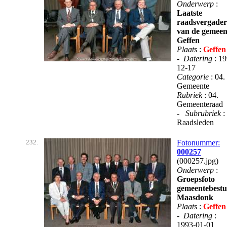
Onderwerp
:
Laatste
raadsvergader
van de gemeen
Geffen
Plaats
:
Geffen
-
Datering
: 1
12-17
Categorie
: 04.
Gemeente
Rubriek
: 04.
Gemeenteraad
-
Subrubriek
:
Raadsleden
232.
Fotonummer:
000257
(000257.jpg)
Onderwerp
:
Groepsfoto
gemeentebest
Maasdonk
Plaats
:
Geffen
-
Datering
:
1993-01-01