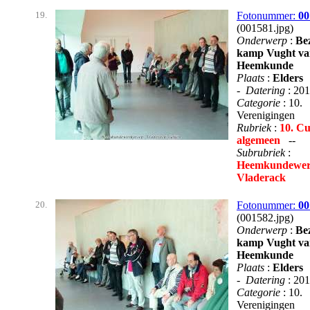
19.
Fotonummer:
00
(001581.jpg)
Onderwerp
:
Be
kamp Vught va
Heemkunde
Plaats
:
Elders
-
Datering
: 20
Categorie
: 10.
Verenigingen
Rubriek
:
10. Cu
algemeen
--
Subrubriek
:
Heemkundewer
Vladerack
20.
Fotonummer:
00
(001582.jpg)
Onderwerp
:
Be
kamp Vught va
Heemkunde
Plaats
:
Elders
-
Datering
: 20
Categorie
: 10.
Verenigingen