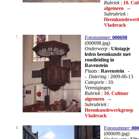
Rubriek
:
10. Cul
algemeen
--
Subrubriek
:
Heemkundewerk
Vladerack
7.
Fotonummer:
000698
(000698.jpg)
Onderwerp
:
Uitstapje
leden heemkunde met
rondleiding in
Ravenstein
Plaats
:
Ravenstein
-
-
Datering
: 2009-06-13
Categorie
: 10.
Verenigingen
Rubriek
:
10. Cultuur
algemeen
--
Subrubriek
:
Heemkundewerkgroep
Vladerack
8.
Fotonummer:
000
(000699.jpg)