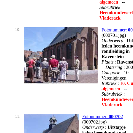
algemeen
--
Subrubriek
:
Heemkundewerk
Vladerack
10.
Fotonummer:
00
(000701.jpg)
Onderwerp
:
Uit
leden heemkun
rondleiding in
Ravenstein
Plaats
:
Ravenst
-
Datering
: 20
Categorie
: 10.
Verenigingen
Rubriek
:
10. Cu
algemeen
--
Subrubriek
:
Heemkundewer
Vladerack
11.
Fotonummer:
000702
(000702.jpg)
Onderwerp
:
Uitstapje
leden heemkunde met