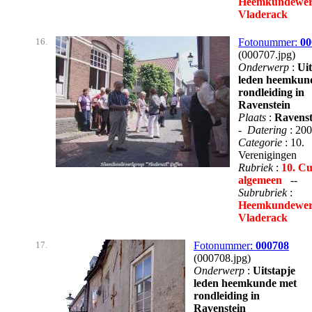
Heemkundewer
Vladerack
16.
Fotonummer:
00
(000707.jpg)
Onderwerp
:
Uit
leden heemkun
rondleiding in
Ravenstein
Plaats
:
Ravenst
-
Datering
: 20
Categorie
: 10.
Verenigingen
Rubriek
:
10. Cu
algemeen
--
Subrubriek
:
Heemkundewer
Vladerack
17.
Fotonummer:
000708
(000708.jpg)
Onderwerp
:
Uitstapje
leden heemkunde met
rondleiding in
Ravenstein