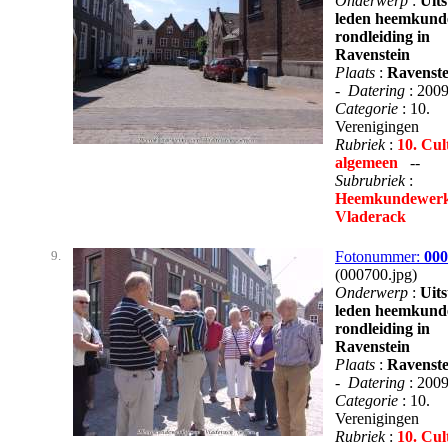
Onderwerp
:
Uits
leden heemkund
rondleiding in
Ravenstein
Plaats
:
Ravenste
-
Datering
: 200
Categorie
: 10.
Verenigingen
Rubriek
:
10. Cul
algemeen
--
Subrubriek
:
Heemkundewerk
Vladerack
9.
Fotonummer:
000
(000700.jpg)
Onderwerp
:
Uits
leden heemkund
rondleiding in
Ravenstein
Plaats
:
Ravenste
-
Datering
: 200
Categorie
: 10.
Verenigingen
Rubriek
:
10. Cul