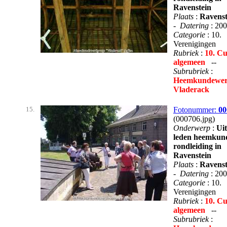
Ravenstein
Plaats
:
Ravenst
-
Datering
: 20
Categorie
: 10.
Verenigingen
Rubriek
:
10. Cu
algemeen
--
Subrubriek
:
Heemkundewer
Vladerack
15.
Fotonummer:
00
(000706.jpg)
Onderwerp
:
Uit
leden heemkun
rondleiding in
Ravenstein
Plaats
:
Ravenst
-
Datering
: 20
Categorie
: 10.
Verenigingen
Rubriek
:
10. Cu
algemeen
--
Subrubriek
: