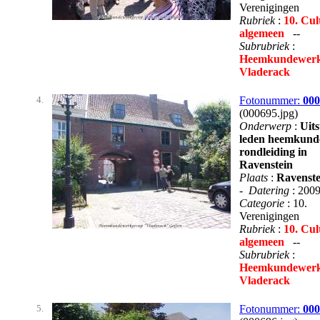
Verenigingen
Rubriek
:
10. Cul
algemeen
--
Subrubriek
:
Heemkundewerk
Vladerack
4.
Fotonummer:
000
(000695.jpg)
Onderwerp
:
Uits
leden heemkund
rondleiding in
Ravenstein
Plaats
:
Ravenste
-
Datering
: 200
Categorie
: 10.
Verenigingen
Rubriek
:
10. Cul
algemeen
--
Subrubriek
:
Heemkundewerk
Vladerack
5.
Fotonummer:
000