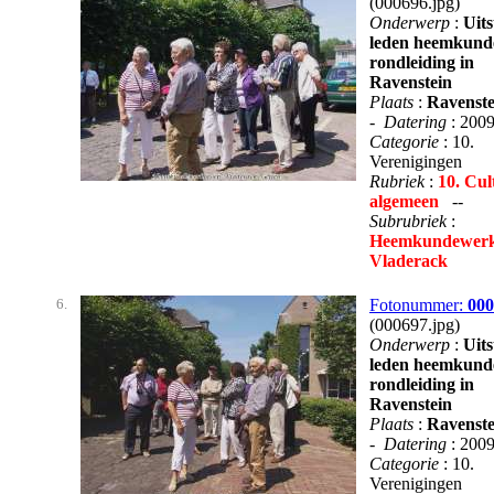
(000696.jpg)
Onderwerp
:
Uits
leden heemkund
rondleiding in
Ravenstein
Plaats
:
Ravenste
-
Datering
: 200
Categorie
: 10.
Verenigingen
Rubriek
:
10. Cul
algemeen
--
Subrubriek
:
Heemkundewerk
Vladerack
6.
Fotonummer:
000
(000697.jpg)
Onderwerp
:
Uits
leden heemkund
rondleiding in
Ravenstein
Plaats
:
Ravenste
-
Datering
: 200
Categorie
: 10.
Verenigingen