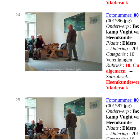
Vladerack
24.
Fotonummer:
00
(001586.jpg)
Onderwerp
:
Be
kamp Vught va
Heemkunde
Plaats
:
Elders
-
Datering
: 20
Categorie
: 10.
Verenigingen
Rubriek
:
10. Cu
algemeen
--
Subrubriek
:
Heemkundewer
Vladerack
25.
Fotonummer:
00
(001587.jpg)
Onderwerp
:
Be
kamp Vught va
Heemkunde
Plaats
:
Elders
-
Datering
: 20