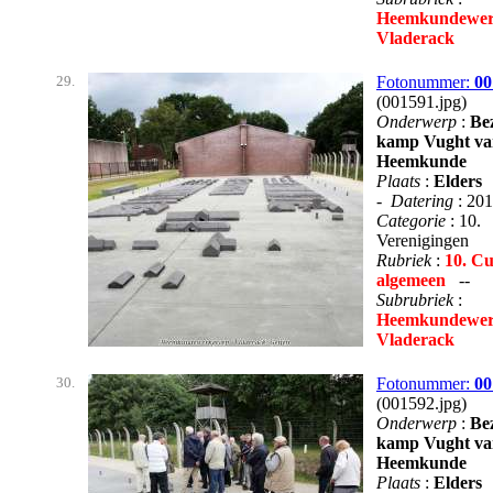
Heemkundewer
Vladerack
29.
Fotonummer:
00
(001591.jpg)
Onderwerp
:
Be
kamp Vught va
Heemkunde
Plaats
:
Elders
-
Datering
: 20
Categorie
: 10.
Verenigingen
Rubriek
:
10. Cu
algemeen
--
Subrubriek
:
Heemkundewer
Vladerack
30.
Fotonummer:
00
(001592.jpg)
Onderwerp
:
Be
kamp Vught va
Heemkunde
Plaats
:
Elders