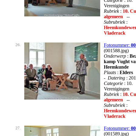
Categorie
: 10.
Verenigingen
Rubriek
:
10. Cu
algemeen
--
Subrubriek
:
Heemkundewer
Vladerack
26.
Fotonummer:
00
(001588.jpg)
Onderwerp
:
Be
kamp Vught va
Heemkunde
Plaats
:
Elders
-
Datering
: 20
Categorie
: 10.
Verenigingen
Rubriek
:
10. Cu
algemeen
--
Subrubriek
:
Heemkundewer
Vladerack
27.
Fotonummer:
00
(001589.jpg)