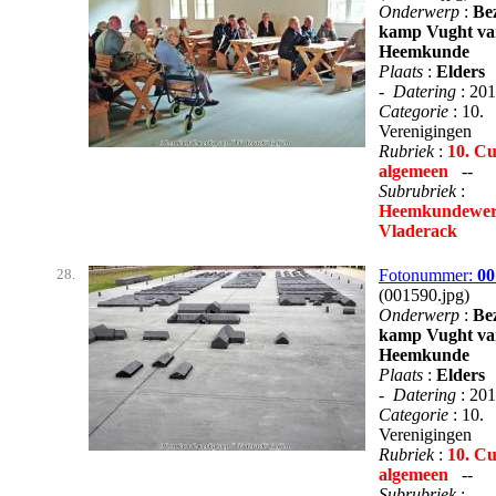
Onderwerp
:
Be
kamp Vught va
Heemkunde
Plaats
:
Elders
-
Datering
: 20
Categorie
: 10.
Verenigingen
Rubriek
:
10. Cu
algemeen
--
Subrubriek
:
Heemkundewer
Vladerack
28.
Fotonummer:
00
(001590.jpg)
Onderwerp
:
Be
kamp Vught va
Heemkunde
Plaats
:
Elders
-
Datering
: 20
Categorie
: 10.
Verenigingen
Rubriek
:
10. Cu
algemeen
--
Subrubriek
: