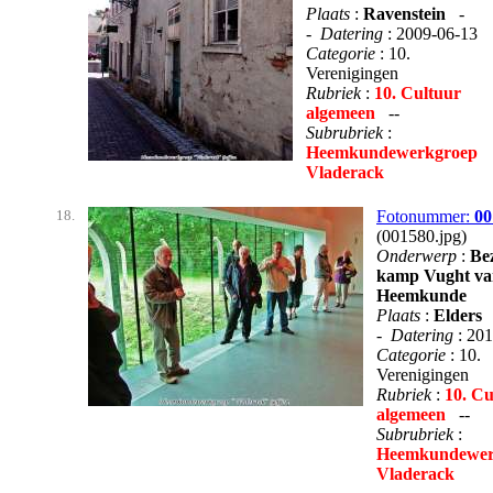
Plaats
:
Ravenstein
-
-
Datering
: 2009-06-13
Categorie
: 10.
Verenigingen
Rubriek
:
10. Cultuur
algemeen
--
Subrubriek
:
Heemkundewerkgroep
Vladerack
18.
Fotonummer:
00
(001580.jpg)
Onderwerp
:
Be
kamp Vught va
Heemkunde
Plaats
:
Elders
-
Datering
: 20
Categorie
: 10.
Verenigingen
Rubriek
:
10. Cu
algemeen
--
Subrubriek
:
Heemkundewer
Vladerack