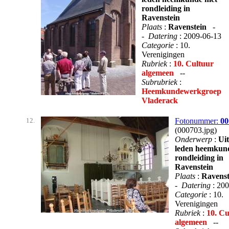
rondleiding in
Ravenstein
Plaats
:
Ravenstein
-
-
Datering
: 2009-06-13
Categorie
: 10.
Verenigingen
Rubriek
:
10. Cultuur
algemeen
--
Subrubriek
:
Heemkundewerkgroep
Vladerack
12.
Fotonummer:
00
(000703.jpg)
Onderwerp
:
Uit
leden heemkun
rondleiding in
Ravenstein
Plaats
:
Ravenst
-
Datering
: 20
Categorie
: 10.
Verenigingen
Rubriek
:
10. Cu
algemeen
--