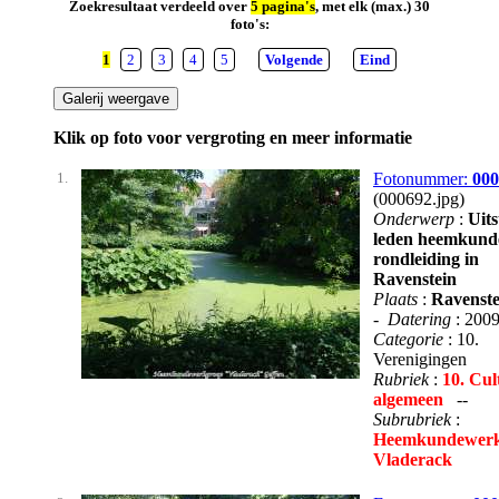
Zoekresultaat verdeeld over
5 pagina's
, met elk (max.) 30
foto's:
1
2
3
4
5
Volgende
Eind
Klik op foto voor vergroting en meer informatie
1.
Fotonummer:
000
(000692.jpg)
Onderwerp
:
Uits
leden heemkund
rondleiding in
Ravenstein
Plaats
:
Ravenste
-
Datering
: 200
Categorie
: 10.
Verenigingen
Rubriek
:
10. Cul
algemeen
--
Subrubriek
:
Heemkundewerk
Vladerack