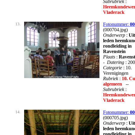
Subrubriek
:
Heemkundewer
Vladerack
13.
Fotonummer:
00
(000704.jpg)
Onderwerp
:
Uit
leden heemkun
rondleiding in
Ravenstein
Plaats
:
Ravenst
-
Datering
: 20
Categorie
: 10.
Verenigingen
Rubriek
:
10. Cu
algemeen
--
Subrubriek
:
Heemkundewer
Vladerack
14.
Fotonummer:
00
(000705.jpg)
Onderwerp
:
Uit
leden heemkun
rondleiding in