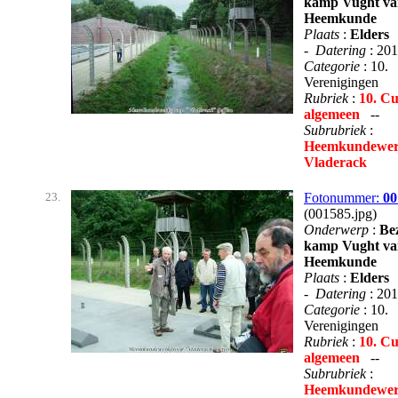
kamp Vught va
Heemkunde
Plaats
:
Elders
-
Datering
: 20
Categorie
: 10.
Verenigingen
Rubriek
:
10. Cu
algemeen
--
Subrubriek
:
Heemkundewer
Vladerack
23.
Fotonummer:
00
(001585.jpg)
Onderwerp
:
Be
kamp Vught va
Heemkunde
Plaats
:
Elders
-
Datering
: 20
Categorie
: 10.
Verenigingen
Rubriek
:
10. Cu
algemeen
--
Subrubriek
:
Heemkundewer