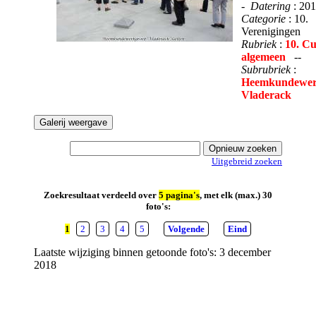
-
Datering
: 20
Categorie
: 10.
Verenigingen
Rubriek
:
10. Cu
algemeen
--
Subrubriek
:
Heemkundewer
Vladerack
Uitgebreid zoeken
Zoekresultaat verdeeld over
5 pagina's
, met elk (max.) 30
foto's:
1
2
3
4
5
Volgende
Eind
Laatste wijziging binnen getoonde foto's: 3 december
2018