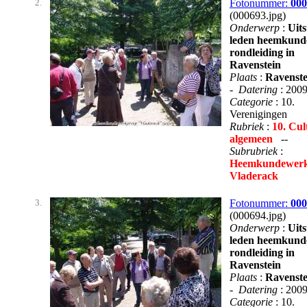
2.
Fotonummer:
000
(000693.jpg)
Onderwerp
:
Uits
leden heemkund
rondleiding in
Ravenstein
Plaats
:
Ravenste
-
Datering
: 200
Categorie
: 10.
Verenigingen
Rubriek
:
10. Cul
algemeen
--
Subrubriek
:
Heemkundewerk
Vladerack
3.
Fotonummer:
000
(000694.jpg)
Onderwerp
:
Uits
leden heemkund
rondleiding in
Ravenstein
Plaats
:
Ravenste
-
Datering
: 200
Categorie
: 10.