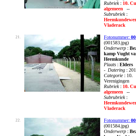
Rubriek
:
10. Cu
algemeen
--
Subrubriek
:
Heemkundewer
Vladerack
21.
Fotonummer:
00
(001583.jpg)
Onderwerp
:
Be
kamp Vught va
Heemkunde
Plaats
:
Elders
-
Datering
: 20
Categorie
: 10.
Verenigingen
Rubriek
:
10. Cu
algemeen
--
Subrubriek
:
Heemkundewer
Vladerack
22.
Fotonummer:
00
(001584.jpg)
Onderwerp
:
Be